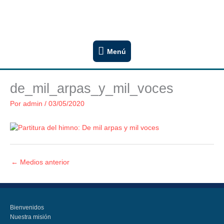
Ir
Congregación San Lucas
al
Iglesia Evangélica Luterana Argentina
contenido
Menú
Menú
de_mil_arpas_y_mil_voces
Por
admin
/
03/05/2020
←
Medios anterior
Bienvenidos
Nuestra misión