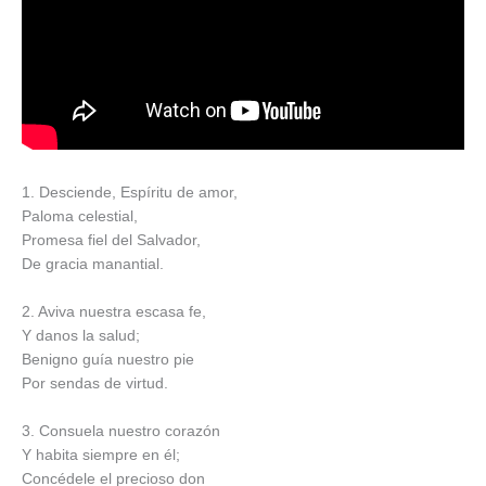
1. Desciende, Espíritu de amor,
Paloma celestial,
Promesa fiel del Salvador,
De gracia manantial.
2. Aviva nuestra escasa fe,
Y danos la salud;
Benigno guía nuestro pie
Por sendas de virtud.
3. Consuela nuestro corazón
Y habita siempre en él;
Concédele el precioso don