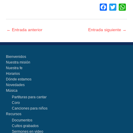
F
T
W
a
w
h
c
i
a
e
t
t
←
Entrada anterior
Entrada siguiente
→
b
t
s
o
e
A
o
r
p
k
p
Bienvenidos
Nuestra misión
Nuestra fe
Horarios
Dónde estamos
Novedades
Música
Partituras para cantar
Coro
Canciones para niños
Recursos
Documentos
Cultos grabados
Sermones en video