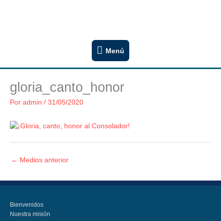
Ir
Congregación San Lucas
al
Iglesia Evangélica Luterana Argentina
contenido
Menú
Menú
gloria_canto_honor
Por
admin
/
31/05/2020
←
Medios anterior
Bienvenidos
Nuestra misión