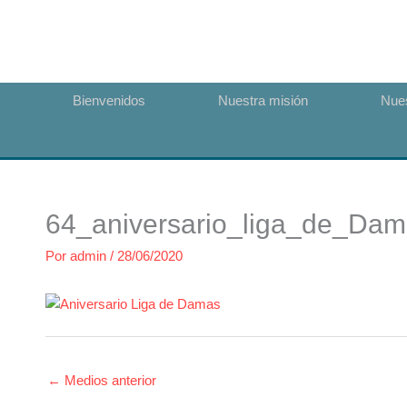
Ir
al
contenido
Bienvenidos
Nuestra misión
Nues
64_aniversario_liga_de_Da
Por
admin
/
28/06/2020
←
Medios anterior