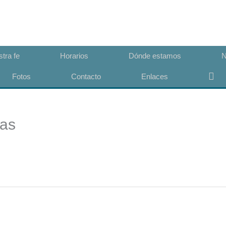
Congregación San Lucas
Iglesia Evangélica Luterana Argentina
tra fe
Horarios
Dónde estamos
N
Bus
Fotos
Contacto
Enlaces
mas