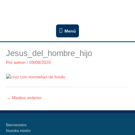
Ir
Congregación San Lucas
al
Iglesia Evangélica Luterana Argentina
contenido
Menú
Menú
Jesus_del_hombre_hijo
Por
admin
/
09/08/2020
←
Medios anterior
Bienvenidos
Nuestra misión