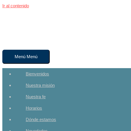
Ir al contenido
Congregación San Lucas
Iglesia Evangélica Luterana Argentina
Menú
Menú
Bienvenidos
Nuestra misión
Nuestra fe
Horarios
Dónde estamos
Novedades