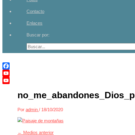
Contacto
Enlaces
Buscar por:
Facebook
YouTube
YouTube
no_me_abandones_Dios_p
Channel
Por
admin
/
18/10/2020
←
Medios anterior