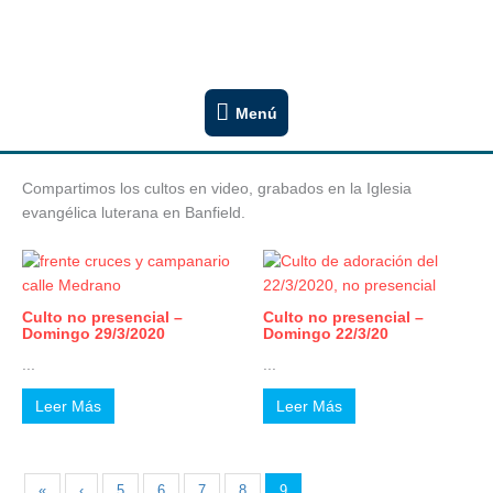
Ir
Congregación San Lucas
al
Iglesia Evangélica Luterana Argentina
contenido
Menú
Menú
Compartimos los cultos en video, grabados en la Iglesia
evangélica luterana en Banfield.
Culto no presencial –
Culto no presencial –
Domingo 29/3/2020
Domingo 22/3/20
...
...
Leer Más
Leer Más
«
‹
5
6
7
8
9