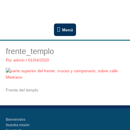
Ir
Congregación San Lucas
al
Iglesia Evangélica Luterana Argentina
contenido
Menú
Menú
frente_templo
Por
admin
/
01/04/2020
Frente del templo
Bienvenidos
Nuestra misión