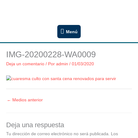
Ir
Congregación San Lucas
al
Iglesia Evangélica Luterana Argentina
contenido
Menú
Menú
IMG-20200228-WA0009
Deja un comentario
/ Por
admin
/
01/03/2020
←
Medios anterior
Deja una respuesta
Tu dirección de correo electrónico no será publicada.
Los