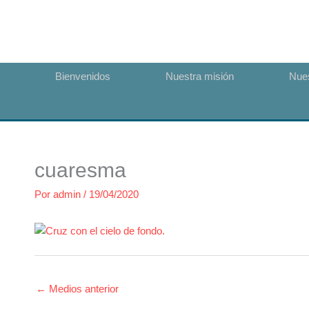
Ir
al
contenido
Bienvenidos
Nuestra misión
Nues
cuaresma
Por
admin
/
19/04/2020
←
Medios anterior