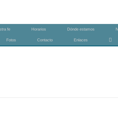
Congregación San Lucas
Iglesia Evangélica Luterana Argentina
tra fe
Horarios
Dónde estamos
N
Bus
Fotos
Contacto
Enlaces