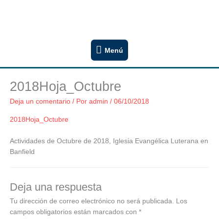
Ir
Congregación San Lucas
al
Iglesia Evangélica Luterana Argentina
contenido
Menú
Menú
2018Hoja_Octubre
Deja un comentario
/ Por
admin
/
06/10/2018
2018Hoja_Octubre
Actividades de Octubre de 2018, Iglesia Evangélica Luterana en
Banfield
Deja una respuesta
Tu dirección de correo electrónico no será publicada.
Los
campos obligatorios están marcados con
*